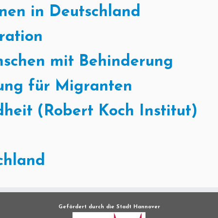
nen in Deutschland
ration
nschen mit Behinderung
uung für Migranten
eit (Robert Koch Institut)
chland
Gefördert durch die Stadt Hannover